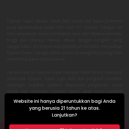
Djarum Super adalah rokok filter kretek full flavor premium
yang diperkenalkan pada 1981 oleh PT. Djarum. Dengan ciri
khas perpaduan antara tembakau Jawa dan Madura bermutu
tinggi dan citarasa nikmat, dibuat dengan cengkeh yang
sangat halus. Kesempurnaan perpaduan tersebut menjadikan
Djarum Super sebagai pilhan utama di kategorinya yang telah
menembus pasar internasional.
Sampai saat ini Djarum Super menjadi rokok favorit masyarat
Indonesia. Djarum Super juga aktif dan progresif memberi
dukungan kegiatan kolektif, khususnya pergelaran acara
musik dan olahraga. Djarum Super akan terus tumbuh
bersama semangat masyarakat Indonesia.
Website ini hanya diperuntukkan bagi Anda
yang berusia 21 tahun ke atas.
Lanjutkan?