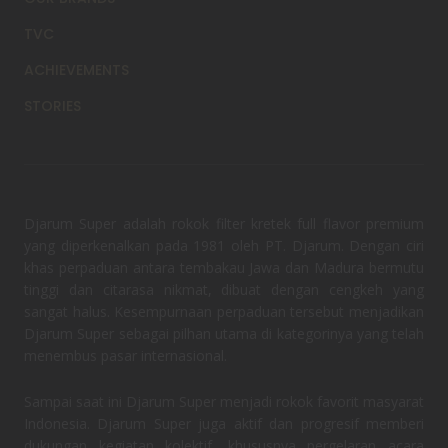
TVC
ACHIEVEMENTS
STORIES
Djarum Super adalah rokok filter kretek full flavor premium
yang diperkenalkan pada 1981 oleh PT. Djarum. Dengan ciri
khas perpaduan antara tembakau Jawa dan Madura bermutu
tinggi dan citarasa nikmat, dibuat dengan cengkeh yang
sangat halus. Kesempurnaan perpaduan tersebut menjadikan
Djarum Super sebagai pilhan utama di kategorinya yang telah
menembus pasar internasional.
Sampai saat ini Djarum Super menjadi rokok favorit masyarat
Indonesia. Djarum Super juga aktif dan progresif memberi
dukungan kegiatan kolektif, khususnya pergelaran acara